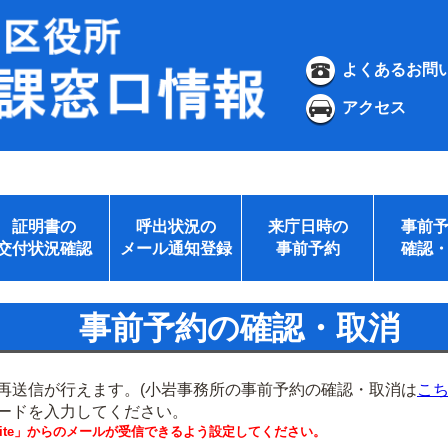
よくあるお問
アクセス
証明書の
呼出状況の
来庁日時の
事前
交付状況確認
メール通知登録
事前予約
確認
事前予約の確認・取消
再送信が行えます。(小岩事務所の事前予約の確認・取消は
こ
ードを入力してください。
.website」からのメールが受信できるよう設定してください。