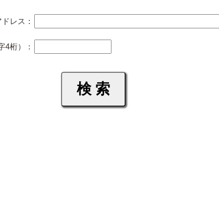
アドレス：
字4桁）：