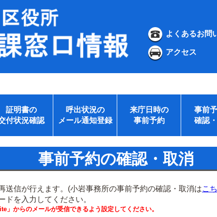
よくあるお問
アクセス
証明書の
呼出状況の
来庁日時の
事前
交付状況確認
メール通知登録
事前予約
確認
事前予約の確認・取消
再送信が行えます。(小岩事務所の事前予約の確認・取消は
こ
ードを入力してください。
.website」からのメールが受信できるよう設定してください。