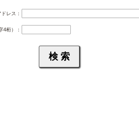
アドレス：
字4桁）：