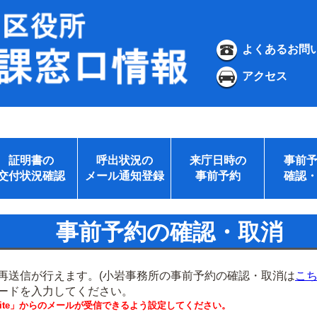
よくあるお問
アクセス
証明書の
呼出状況の
来庁日時の
事前
交付状況確認
メール通知登録
事前予約
確認
事前予約の確認・取消
再送信が行えます。(小岩事務所の事前予約の確認・取消は
こ
ードを入力してください。
.website」からのメールが受信できるよう設定してください。