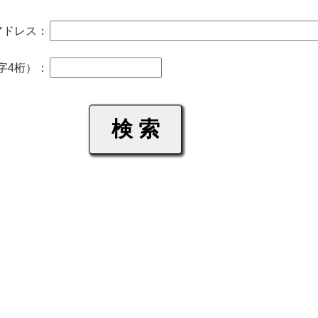
アドレス：
字4桁）：