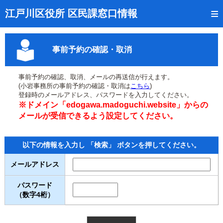
トップページ
江戸川区役所 区民課窓口情報
リアルタイム窓口混雑状況
事前予約の確認・取消
受付番号の呼出状況確認
証明書の交付状況確認
事前予約の確認、取消、メールの再送信が行えます。
(小岩事務所の事前予約の確認・取消は
こちら
)
呼出状況のメール通知登録
登録時のメールアドレス、パスワードを入力してください。
※ドメイン「edogawa.madoguchi.website」からの
来庁日時の事前予約
メールが受信できるよう設定してください。
事前予約の確認・取消
以下の情報を入力し 「検索」 ボタンを押してください。
混雑予想カレンダー
メールアドレス
本サイトのご利用案内
パスワード
（数字4桁）