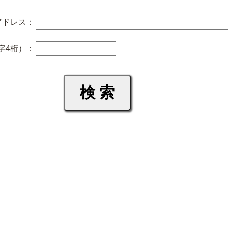
アドレス：
字4桁）：