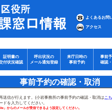
よくあるお問
アクセス
証明書の
呼出状況の
来庁日時の
事前
交付状況確認
メール通知登録
事前予約
確認
事前予約の確認・取消
再送信が行えます。(小岩事務所の事前予約の確認・取消は
こ
ードを入力してください。
.website」からのメールが受信できるよう設定してください。