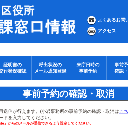
よくあるお問
アクセス
証明書の
呼出状況の
来庁日時の
事前
交付状況確認
メール通知登録
事前予約
確認
事前予約の確認・取消
再送信が行えます。(小岩事務所の事前予約の確認・取消は
こ
ードを入力してください。
.website」からのメールが受信できるよう設定してください。