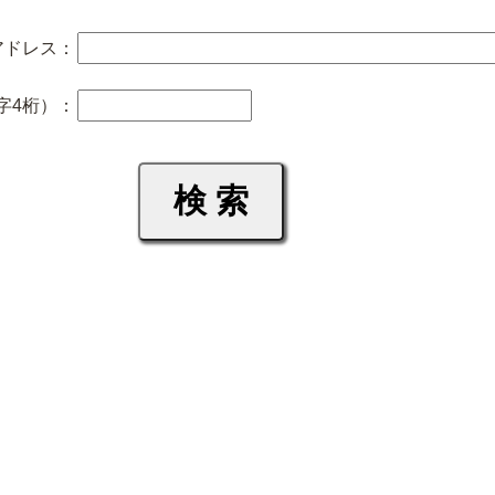
アドレス：
字4桁）：