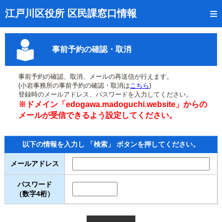
トップページ
江戸川区役所 区民課窓口情報
リアルタイム窓口混雑状況
事前予約の確認・取消
受付番号の呼出状況確認
証明書の交付状況確認
事前予約の確認、取消、メールの再送信が行えます。
(小岩事務所の事前予約の確認・取消は
こちら
)
呼出状況のメール通知登録
登録時のメールアドレス、パスワードを入力してください。
※ドメイン「edogawa.madoguchi.website」からの
来庁日時の事前予約
メールが受信できるよう設定してください。
事前予約の確認・取消
以下の情報を入力し 「検索」 ボタンを押してください。
混雑予想カレンダー
メールアドレス
本サイトのご利用案内
パスワード
（数字4桁）