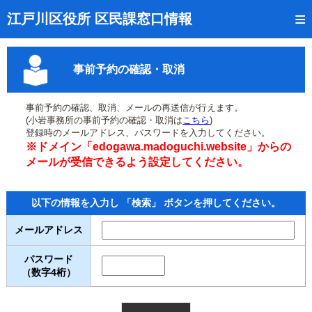
トップページ
江戸川区役所 区民課窓口情報
リアルタイム窓口混雑状況
事前予約の確認・取消
受付番号の呼出状況確認
証明書の交付状況確認
事前予約の確認、取消、メールの再送信が行えます。
(小岩事務所の事前予約の確認・取消は
こちら
)
呼出状況のメール通知登録
登録時のメールアドレス、パスワードを入力してください。
※ドメイン「edogawa.madoguchi.website」からの
来庁日時の事前予約
メールが受信できるよう設定してください。
事前予約の確認・取消
以下の情報を入力し 「検索」 ボタンを押してください。
混雑予想カレンダー
メールアドレス
本サイトのご利用案内
パスワード
（数字4桁）