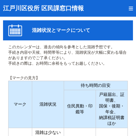
トップページ
江戸川区役所 区民課窓口情報
リアルタイム窓口混雑状況
混雑状況とマークについて
受付番号の呼出状況確認
証明書の交付状況確認
このカレンダーは、過去の傾向を参考とした混雑予想です。
手続き内容や天候、時間帯等により、混雑状況が大幅に変わる場合
呼出状況のメール通知登録
がありますのでご了承ください。
手続きの際は、お時間に余裕をもってお越しください。
来庁日時の事前予約
【マークの見方】
事前予約の確認・取消
待ち時間の目安
戸籍届出、証
混雑予想カレンダー
明書、
マーク
混雑状況
住民異動・印
国保・後期・
本サイトのご利用案内
鑑等
年金、
納課税証明書
ほか
混雑は少ない