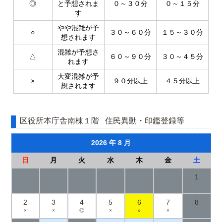
◎
と予想されま
０～３０分
０～１５分
す
やや混雑が予
○
３０～６０分
１５～３０分
想されます
混雑が予想さ
△
６０～９０分
３０～４５分
れます
大変混雑が予
×
９０分以上
４５分以上
想されます
区役所本庁舎南棟１階
住民異動・印鑑登録等
2026 年 8 月
日
月
火
水
木
金
土
1
2
3
4
5
6
7
8
×
×
◎
×
○
×