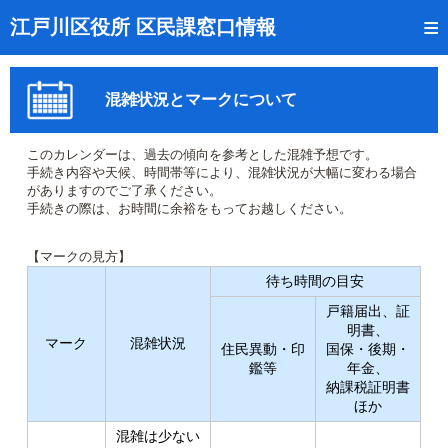
トップページ
江戸川区役所 区民課窓口情報
リアルタイム窓口混雑状況
混雑状況とマークについて
受付番号の呼出状況確認
証明書の交付状況確認
このカレンダーは、過去の傾向を参考とした混雑予想です。
手続き内容や天候、時間帯等により、混雑状況が大幅に変わる場合
呼出状況のメール通知登録
がありますのでご了承ください。
手続きの際は、お時間に余裕をもってお越しください。
来庁日時の事前予約
【マークの見方】
事前予約の確認・取消
待ち時間の目安
戸籍届出、証
混雑予想カレンダー
明書、
マーク
混雑状況
住民異動・印
国保・後期・
本サイトのご利用案内
鑑等
年金、
納課税証明書
ほか
混雑は少ない