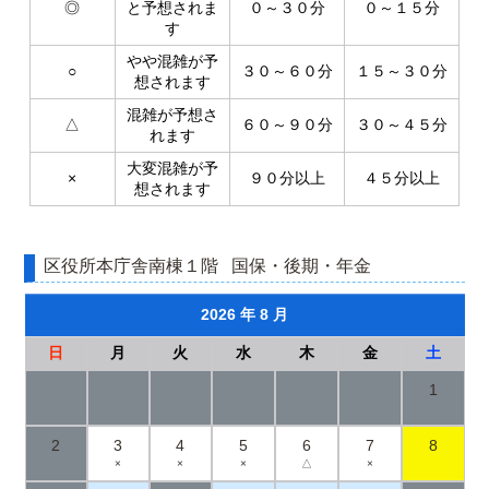
◎
と予想されま
０～３０分
０～１５分
す
やや混雑が予
○
３０～６０分
１５～３０分
想されます
混雑が予想さ
△
６０～９０分
３０～４５分
れます
大変混雑が予
×
９０分以上
４５分以上
想されます
区役所本庁舎南棟１階
国保・後期・年金
2026 年 8 月
日
月
火
水
木
金
土
1
2
3
4
5
6
7
8
×
×
×
△
×